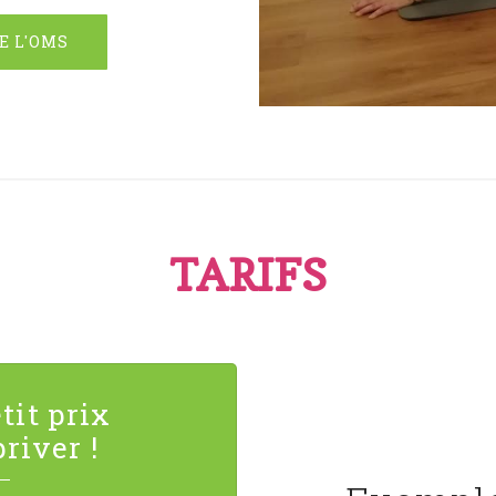
E L'OMS
TARIFS
tit prix
river !