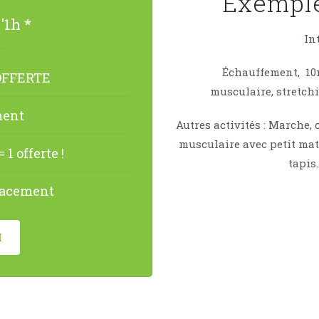
Exemple
'1h *
In
Échauffement,
10
OFFERTE
musculaire,
stretchi
ment
Autres activités : Marche, 
musculaire avec petit maté
1 offerte !
tapis…
placement
I