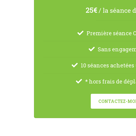
25
€
/ la séance d
Première séance 
Sans engage
10 séances achetées = 
* hors frais de dé
CONTACTEZ-MO