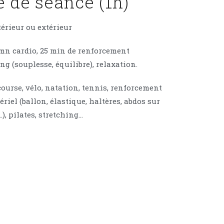
 de séance (1h)
térieur ou extérieur
mn cardio,
25 min de renforcement
ng (souplesse, équilibre), relaxation.
course, vélo, natation, tennis, renforcement
riel (ballon, élastique, haltères, abdos sur
), pilates, stretching…